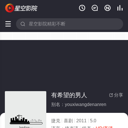






有希望的男人
分享

别名：youxiwangdenanren
捷克
喜剧
2011
5.0