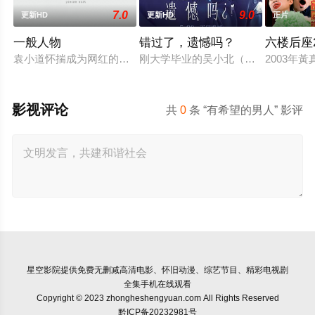
7.0
9.0
更新HD
更新HD
正片
一般人物
错过了，遗憾吗？
六楼后座
袁小道怀揣成为网红的梦想创作短视频，并与周小乙等人组建了“
刚大学毕业的吴小北（庄达菲 饰）被
2003年
影视评论
共
0
条 “有希望的男人” 影评
星空影院
提供免费无删减高清电影、怀旧动漫、综艺节目、精彩电视剧
全集手机在线观看
Copyright © 2023 zhongheshengyuan.com All Rights Reserved
黔ICP备20232981号