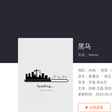
黑马
别名：heima
地区：
内地
类型：
语言：
普通话
状态
导演：
罗真,华永庄
主演：
彭斌,王磊,张
更新时间：
2023-05-
在线观看
