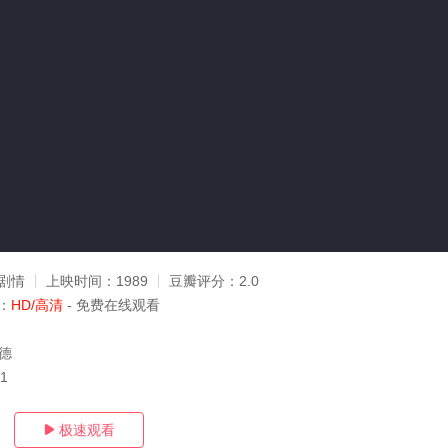
剧情
上映时间：
1989
豆瓣评分：
2.0
：
HD/高清
- 免费在线观看
志德
01
极速观看
