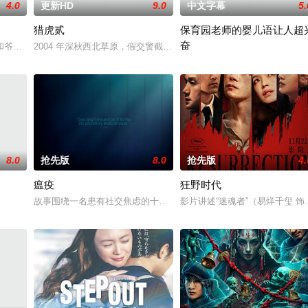
4.0
更新HD
9.0
中文字幕
5.
猎虎贰
保育园老师的婴儿语让人超
奋
多年轻人一样，自以为是，敏感错弱，
和爷爷在乡下习武，长大后从乡野来到大城市寻找自己的一处立足之地。在
2004 年深秋西北草原，假交警截停铜矿押运车，炸药破箱、两命陨
2025 / 日本 / 白木由子
8.0
抢先版
8.0
抢先版
4.
瘟疫
狂野时代
故事围绕一名患有社交焦虑的十二岁少年展开。在男子水球夏令营的
影片讲述“迷魂者”（易烊千玺 