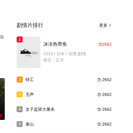
剧情片排行
更多

整版
1
冰冷热带鱼
2662

2010 / 日本 / 伦理,剧情
状态：正片
特工
2662
2

无声
2662
3

女子监狱大屠杀
2662
4

0
泰山
2662
5
