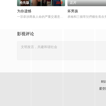
抢先版
10.0
正片
为你遗憾
坏男孩
一宗牵涉两条人命的严重交通意外，揭开了令人震惊的秘密；一
承翰和三個哥兒們都生長在
影视评论
RS
星空