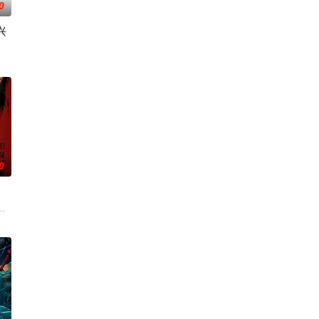
0
兴
灭，悍匪携枪遁入茫茫戈壁。
0
残酷社交法则中挣扎求生时，他那
饰）通过体验视觉、听觉、味觉、嗅觉、触觉五感，跨越一个世纪的