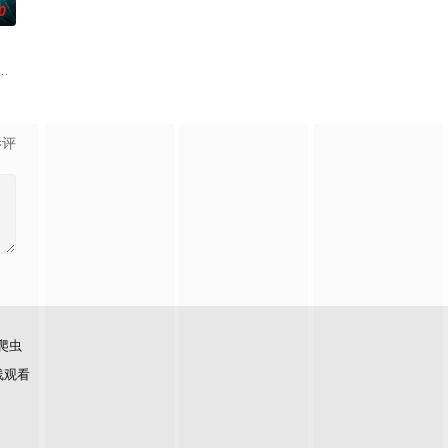
0
生活的照屋踊，憧憬舞蹈学校的丽
离奇的神像杀人事件，勘案过程中，牵引出“婴胎报仇”，“娘娘索
影评
爬虫
线观看