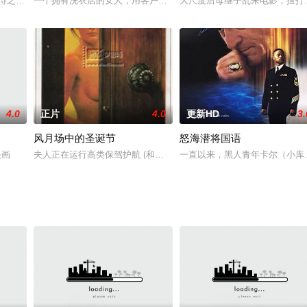
路易斯•加瑞尔）因为电影，与
期待之中终于走入了婚姻的殿堂，然而，令她没有想到的是，等待着她的，
一个拥有洗衣店的女人，用客户的衣服来满足她的性幻想。当她遇到
大尺度后母继子乱来电影，擅打
4.0
正片
4.0
更新HD
3.
风月场中的圣诞节
怒海潜将国语
i、经济的变迁史鈡，人本主义
映画
夫人正在运行高类保驾护航 (和卖y-) 服务。她想要退出这一行，只
一直以来，黑人青年卡尔（小库珀·古丁