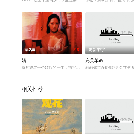
1968年法国学运前夕，孪生姐弟伊莎贝拉（伊娃•格林）和雷奥（
小敏（蔡卓妍 饰）在满怀
第2集
5.0
更新中字
娼
完美革命
影片通过一个妓钕的一生，描写了在1970年以后韩国社会、政zh
莉莉弗兰奇&清野菜名共演
相关推荐