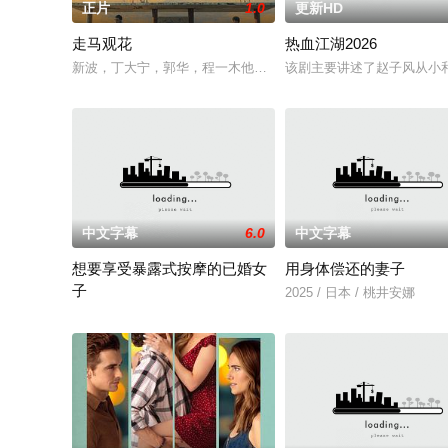
正片
1.0
更新HD
走马观花
热血江湖2026
新波，丁大宁，郭华，程一木他们毕业于同一所大学。他们和很
该剧主要讲述了赵子风从小
中文字幕
6.0
中文字幕
想要享受暴露式按摩的已婚女
用身体偿还的妻子
子
2025 / 日本 / 桃井安娜
2025 / 日本 / 竹内夏希