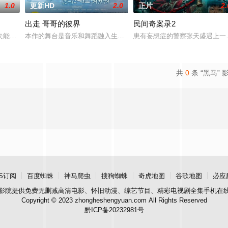
1.0
更新HD
2.0
正片
2.
出走 哥哥的彼界
民间奇案录2
对母女被迫面对家族的伤痕，探索爱的
失能家庭，家裡沒錢、也沒有保護他們的大人，卻因相同的成長背景，他們
本作的舞台是音乐和舞蹈融入生活的冲绳。与母亲朱音、妹妹舞一起
患有妄想症的警察张天盛遇上一起
共
0
条 “黑马” 
S订阅
百度蜘蛛
神马爬虫
搜狗蜘蛛
奇虎地图
谷歌地图
必应
影院
提供免费无删减高清电影、怀旧动漫、综艺节目、精彩电视剧全集手机在
Copyright © 2023 zhongheshengyuan.com All Rights Reserved
黔ICP备20232981号