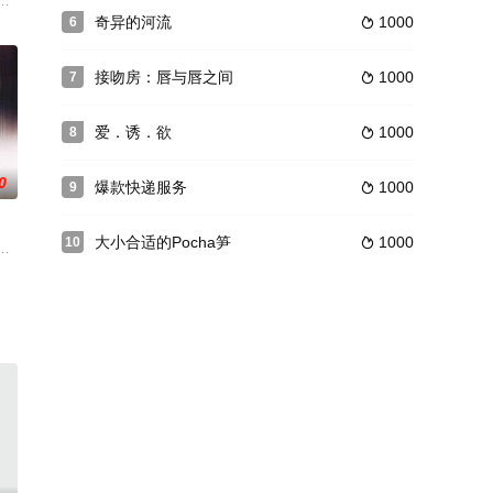
一个性感的警察时，她想不惜一切
青少年性侵案官司的精明律师，与医生丈夫婚姻美满，事业家庭尽在掌
奇异的河流
1000
6

接吻房：唇与唇之间
1000
7

爱．诱．欲
1000
8

0
爆款快递服务
1000
9

大小合适的Pocha笋
1000
10

要她使足够的钱来让她梦想
 Cuba Gooding Jr. 饰）都将成为美国海