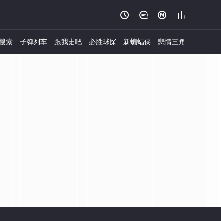




搜索
子弹列车
跟我走吧
必胜球探
新蝙蝠侠
悲情三角