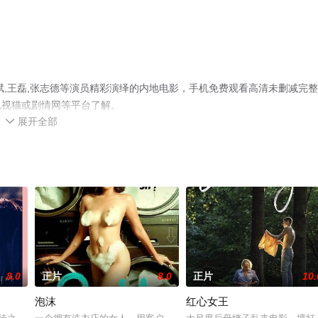
斌,王磊,张志德等演员精彩演绎的内地电影，手机免费观看高清未删减完
电视猫或剧情网等平台了解。
展开全部

8.0
正片
8.0
正片
10.
泡沫
红心女王