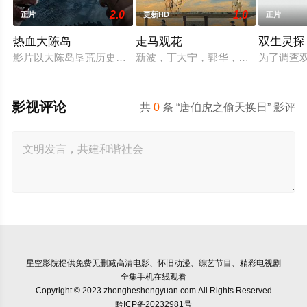
2.0
1.0
正片
更新HD
正片
热血大陈岛
走马观花
双生灵探
影片以大陈岛垦荒历史为创作底色，在尊重历史真实性的前提下
新波，丁大宁，郭华，程一木他们毕
为了调查
影视评论
共
0
条 “唐伯虎之偷天换日” 影评
星空影院
提供免费无删减高清电影、怀旧动漫、综艺节目、精彩电视剧
全集手机在线观看
Copyright © 2023 zhongheshengyuan.com All Rights Reserved
黔ICP备20232981号