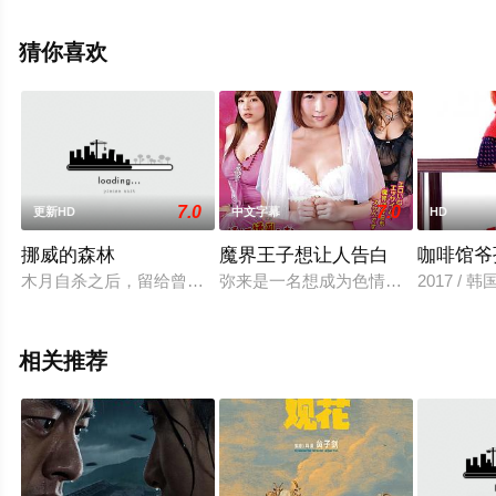
集），手机免费观看高清未删减完整版电影大全就上星空
影视，更多相关信息可移步至豆瓣电影、电视猫或剧情网
猜你喜欢
等平台了解。
7.0
7.0
更新HD
中文字幕
HD
挪威的森林
魔界王子想让人告白
咖啡馆爷
木月自杀之后，留给曾经青梅竹马的恋人直子（菊地凛子 饰）以
弥来是一名想成为色情漫画家的女大
2017 / 韩
相关推荐