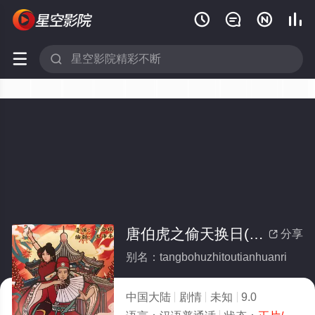






唐伯虎之偷天换日(全集)
分享

别名：tangbohuzhitoutianhuanri
中国大陆
剧情
未知
9.0