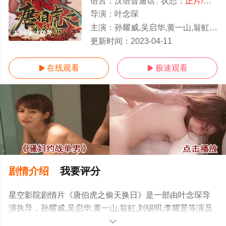
语言：
汉语普通话
状态：
正片/高清
导演：
叶念琛
主演：
孙耀威,吴启华,黄一山,翁虹,刘锡明,李耀景
1-1全集/大结局
更新时间：
2023-04-11
在线观看
极速观看


剧情介绍
我要评分
星空影院剧情片《唐伯虎之偷天换日》是一部由叶念琛导
演执导，孙耀威,吴启华,黄一山,翁虹,刘锡明,李耀景等演员
精彩演绎的中国大陆电影，大结局剧情已揭晓（1-1全
