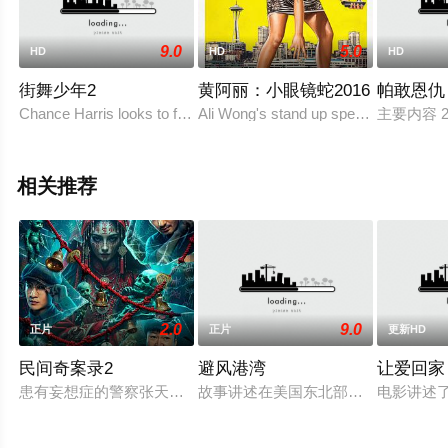
9.0
5.0
HD
HD
HD
街舞少年2
黄阿丽：小眼镜蛇2016
帕敢恩仇
Chance Harris looks to find a balance between
Ali Wong's stand up special delves int
主要内容 
相关推荐
2.0
9.0
正片
正片
更新HD
民间奇案录2
避风港湾
让爱回家
患有妄想症的警察张天盛遇上一起离奇的神像杀人事件，勘案过程
故事讲述在美国东北部一个小镇的农
电影讲述