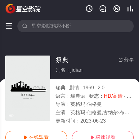






祭典
分享

别名：jidian
瑞典
剧情
1969
2.0
语言：
瑞典语
状态：
HD/高清
- 免费在线观看
导演：
英格玛·伯格曼
主演：
英格玛·伯格曼,古纳尔·布约恩施特兰德,安德斯·埃克,英格丽·图林
HD
更新时间：
2023-06-23
在线观看
极速观看

