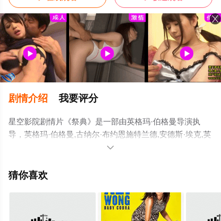
剧情介绍
我要评分
星空影院剧情片《祭典》是一部由英格玛·伯格曼导演执
导，英格玛·伯格曼,古纳尔·布约恩施特兰德,安德斯·埃克,英
格丽·图林等演员精彩演绎的瑞典电影，手机免费观看高清

未删减完整版电影大全就上星空影视，更多相关信息可移
步至豆瓣电影、电视猫或剧情网等平台了解。
猜你喜欢