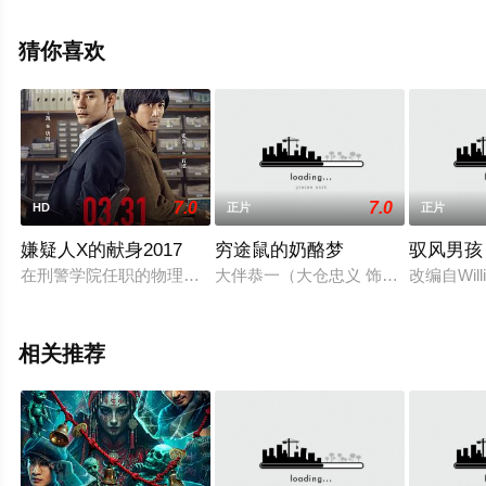
1全集），手机免费观看高清未删减完整版电影大全就上星
空影视，更多相关信息可移步至豆瓣电影、电视猫或剧情
猜你喜欢
网等平台了解。
7.0
7.0
HD
正片
正片
嫌疑人X的献身2017
穷途鼠的奶酪梦
驭风男孩
在刑警学院任职的物理天才唐川（王凯 饰）与中学教师石泓（张
大伴恭一（大仓忠义 饰），从学生时
改编自Wil
相关推荐