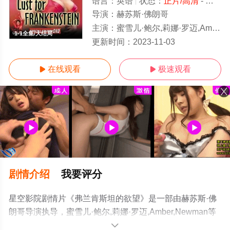
语言：
英语
状态：
正片/高清
- 免费在线观看
导演：
赫苏斯·佛朗哥
主演：
蜜雪儿·鲍尔,莉娜·罗迈,Amber,Newman
1-1全集/大结局
更新时间：
2023-11-03
在线观看
极速观看


剧情介绍
我要评分
星空影院剧情片《弗兰肯斯坦的欲望》是一部由赫苏斯·佛
朗哥导演执导，蜜雪儿·鲍尔,莉娜·罗迈,Amber,Newman等
演员精彩演绎的西班牙 / 美国电影，大结局剧情已揭晓（1-
