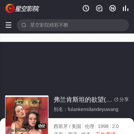






弗兰肯斯坦的欲望(全集)
分享

别名：fulankensitandeyuwang
西班牙 / 美国
伦理
1998
2.0