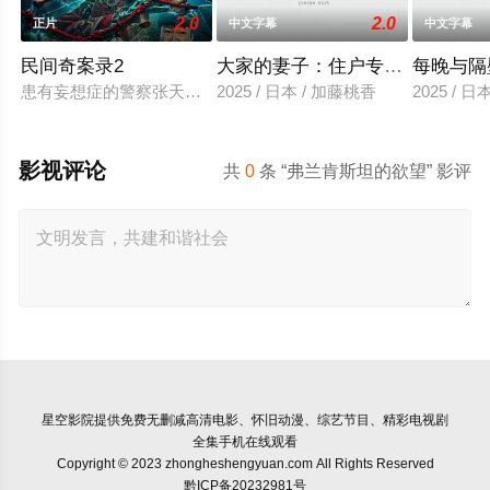
2.0
2.0
正片
中文字幕
中文字幕
民间奇案录2
大家的妻子：住户专用洞口
每晚与隔
患有妄想症的警察张天盛遇上一起离奇的神像杀人事件，勘案过程
2025 / 日本 / 加藤桃香
2025 / 
影视评论
共
0
条 “弗兰肯斯坦的欲望” 影评
星空影院
提供免费无删减高清电影、怀旧动漫、综艺节目、精彩电视剧
全集手机在线观看
Copyright © 2023 zhongheshengyuan.com All Rights Reserved
黔ICP备20232981号