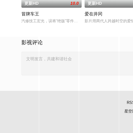
更新HD
10.0
更新HD
冒牌车王
爱在井冈
汽修技工宏光，误将“绝版”零件遗落盲女薛薇薇家中，为了找回
影片用两代人跨越时空的爱
影视评论
RS
星空