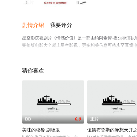
正片
剧情介绍
我要评分
星空影院喜剧片《情感价值》是一部由约阿希姆·提尔导演执
完整版电影大全就上星空影视，更多相关信息可移步至豆瓣
猜你喜欢
BD
6.0
正片
美味的校餐 剧场版
伍德布鲁斯的异想天开