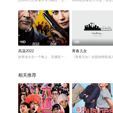
以80年代日本某中学为舞台，主角是痴迷于学校营养午餐的老师
Motti在苏黎世大学是一
HD
8.0
HD
高温2022
青春儿女
故事发生在一个晚上，安娜是一位一丝不苟的主厨，有着不为人
《青春兒女》的題材輕鬆感
相关推荐