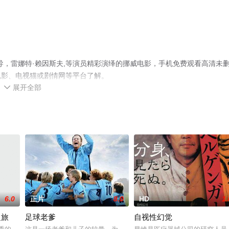
导，雷娜特·赖因斯夫,等演员精彩演绎的挪威电影，手机免费观看高清未
电影、电视猫或剧情网等平台了解。
展开全部

6.0
正片
8.0
HD
1.
之旅
足球老爹
自视性幻觉