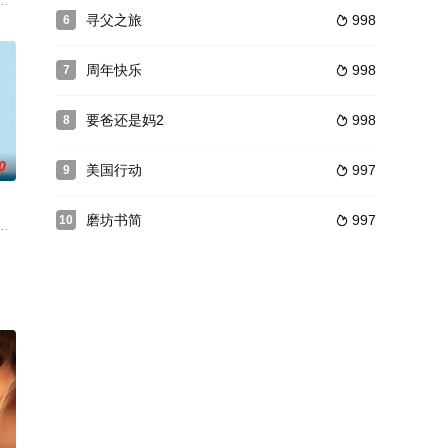
，10年前开发的血压计获得了广泛的好评，自然对他的下一个开发都
寻父之旅
998
6

周年快乐
998
7

要爸还是妈2
998
8

0
美国行动
997
9

磨坊书简
997
10

的武生阿贵（董玮 饰）经常扮
改编而成。艾琳夫人（Helen Hunt饰）是一朵美艳的交