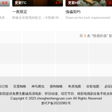
6.0
更新TC
8.0
更新HD
3.
一夜限定
傀儡契约
丢失的东西，宏光无意中伪装成车王
情来演绎吉安老区人民的创业故事、幸福故事、追梦故事。脱贫不松劲，致
刚被女友狠甩的欧文（卡勒姆·特纳 饰）和满怀浪漫情怀和希望的艾莉
Down-on-his-luck impressionis
共
0
条 “情感价值” 
S订阅
百度蜘蛛
神马爬虫
搜狗蜘蛛
奇虎地图
谷歌地图
必应
影院
提供免费无删减高清电影、怀旧动漫、综艺节目、精彩电视剧全集手机在
Copyright © 2023 zhongheshengyuan.com All Rights Reserved
黔ICP备20232981号