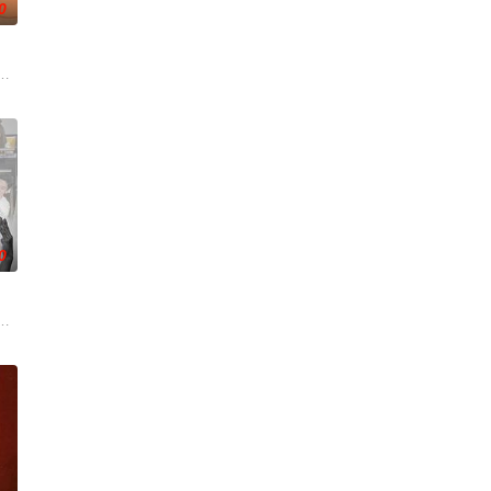
0
歌 饰），为利益化身“深情画家”，步步为营接近倔强女医生李梦
0
家艾丽卡·特蕾
，宣扬了树立正确的恋爱观生活观的必要性，鞭挞了追金，虚荣等错误