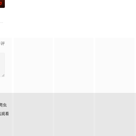
0
（莫妮卡·巴巴罗 饰）或许
t Sam Reinhold m
影评
爬虫
线观看