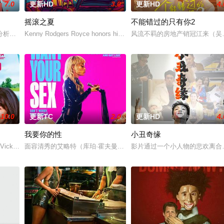
7.0
更新HD
3.0
更新HD
4.
摇滚之夏
不能错过的只有你2
代的愛情面面觀，其中「Tru
分析师，如今陷入财务困境，她答应为挚友雅斯敏牵线搭桥，为她安排相亲
Kenny Rodgers Royce honors his late mother
风流不羁的房地产销冠江来（吴翊
10.0
更新TC
2.0
更新HD
4.
我要你的性
小丑奇缘
。如今，三人为了一场仅有一次的演出
 Vicky (Julia Novo
面容清秀的艾略特（库珀·霍夫曼 Cooper Hoffman 饰）在著名艺术
影片通过一个小人物的悲欢离合