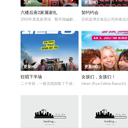
正片
2.0
更新HD
六楼后座2家属谢礼
契约约会
2003年黃真真導演、鄭丹瑞編劇的喜劇《六樓后座》拍出香港新一
莎莉是博沃食品公司的食品
更新HD
2.0
更新HD
狂唱下半场
女孩们，女孩们！
二十年前，一桩丑闻拆散了千禧年初期当红的韩国流行三人团体
Inken (Kya-Celina Barucki),