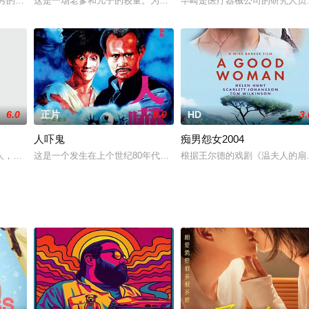
幸男，影片讲述了他和学生们与营养
名优秀的学生，在他父亲的公司兼职，大胡子，穿着不起眼。在此之前，
这是一场老爹和儿子的较量。为了荣誉，也为了亲情。
早崎是医疗器械公司的研究人员
6.0
正片
8.0
HD
3.
人吓鬼
痴男怨女2004
知的过去，她的丈夫雷是一位健谈的连
人，充分表現出年輕一代生活的愉快。在人生的歷程上，年輕人朝氣蓬勃，
这是一个发生在上个世纪80年代香港戏班里的故事。戏班里顽皮捣蛋
根据王尔德的戏剧《温夫人的扇子》