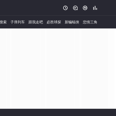




搜索
子弹列车
跟我走吧
必胜球探
新蝙蝠侠
悲情三角