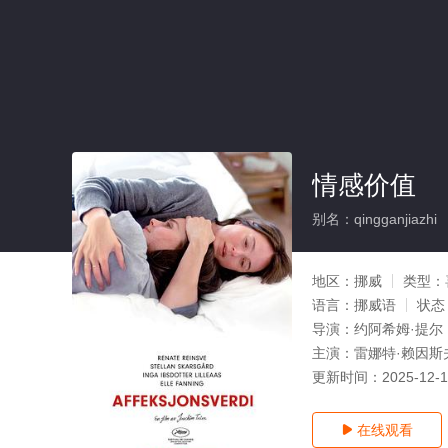
情感价值
别名：qingganjiazhi
地区：
挪威
类型：
语言：
挪威语
状态
导演：
约阿希姆·提尔
主演：
雷娜特·赖因斯
更新时间：
2025-12-
在线观看
