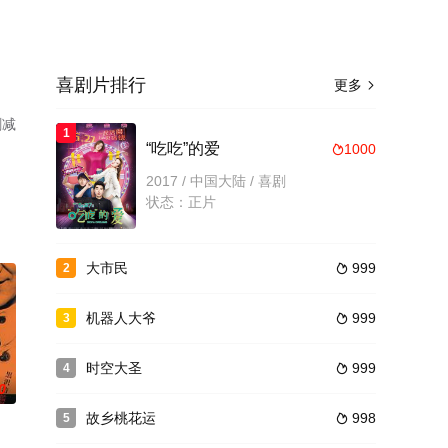
喜剧片排行
更多

删减
1
“吃吃”的爱
1000

2017 / 中国大陆 / 喜剧
状态：正片
大市民
999
2

机器人大爷
999
3

时空大圣
999
4

0
故乡桃花运
998
5
